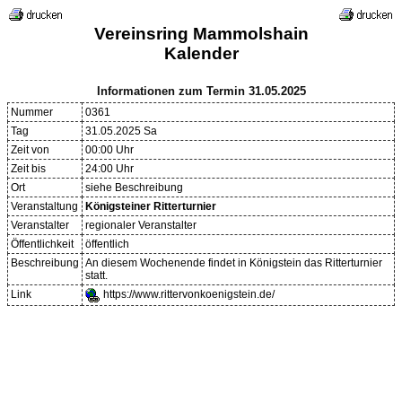
Vereinsring Mammolshain
Kalender
Informationen zum Termin 31.05.2025
Nummer
0361
Tag
31.05.2025 Sa
Zeit von
00:00 Uhr
Zeit bis
24:00 Uhr
Ort
siehe Beschreibung
Veranstaltung
Königsteiner Ritterturnier
Veranstalter
regionaler Veranstalter
Öffentlichkeit
öffentlich
Beschreibung
An diesem Wochenende findet in Königstein das Ritterturnier
statt.
Link
https://www.rittervonkoenigstein.de/